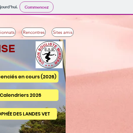
jourd'hui.
Commencez
ionnats
Rencontres
Sites amis
ISE
icenciés en cours (2026)
Calendriers 2026
PHÉE DES LANDES VET