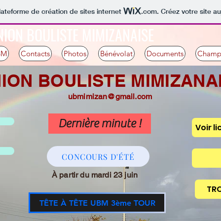
lateforme de création de sites internet
.com
. Créez votre site au
NION BOULISTE MIMIZANAISE
BM
Contacts
Photos
Bénévolat
Documents
Champ
ION BOULISTE MIMIZANA
ubmimizan@gmail.com
Dernière minute !
Voir l
CONCOURS D'ÉTÉ
À partir du mardi 23 juin
TRO
TÊTE À TÊTE UBM 3ème TOUR